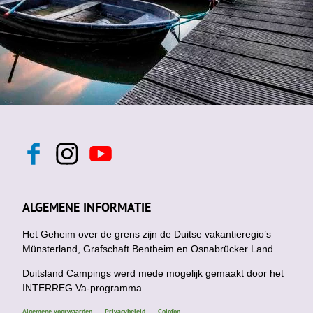
F
I
Y
a
n
o
c
s
u
e
t
t
b
a
u
ALGEMENE INFORMATIE
o
g
b
o
r
e
k
Het Geheim over de grens zijn de Duitse vakantieregio’s
a
m
Münsterland, Grafschaft Bentheim en Osnabrücker Land.
Duitsland Campings werd mede mogelijk gemaakt door het
INTERREG Va-programma.
Algemene voorwaarden
Privacybeleid
Colofon