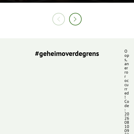
#geheimoverdegrens
O
op
s,
an
er
ro
r
oc
cu
rr
ed
!
Co
de
:
20
26
08
10
09