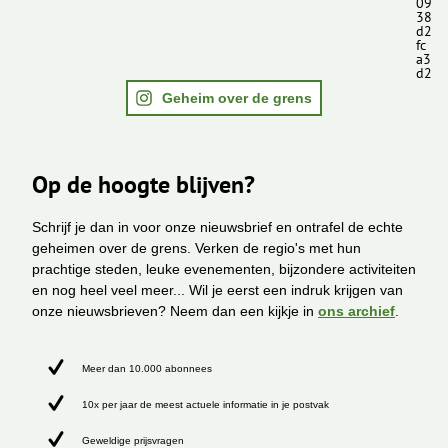
09
38
d2
fc
a3
d2
Geheim over de grens
Op de hoogte blijven?
Schrijf je dan in voor onze nieuwsbrief en ontrafel de echte
geheimen over de grens. Verken de regio's met hun
prachtige steden, leuke evenementen, bijzondere activiteiten
en nog heel veel meer... Wil je eerst een indruk krijgen van
onze nieuwsbrieven? Neem dan een kijkje in
ons archief
.
Meer dan 10.000 abonnees
10x per jaar de meest actuele informatie in je postvak
Geweldige prijsvragen