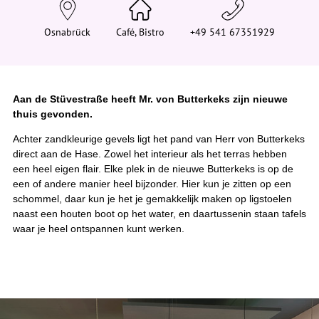
e
h
i
Osnabrück
Café, Bistro
+49 541 67351929
e
r
:
Aan de Stüvestraße heeft Mr. von Butterkeks zijn nieuwe
thuis gevonden.
Achter zandkleurige gevels ligt het pand van Herr von Butterkeks
direct aan de Hase. Zowel het interieur als het terras hebben
een heel eigen flair. Elke plek in de nieuwe Butterkeks is op de
een of andere manier heel bijzonder. Hier kun je zitten op een
schommel, daar kun je het je gemakkelijk maken op ligstoelen
naast een houten boot op het water, en daartussenin staan tafels
waar je heel ontspannen kunt werken.