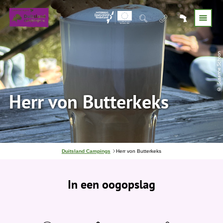
© Susanne Schoon
Herr von Butterkeks
J
Duitsland Campings
Herr von Butterkeks
e
b
e
In een oogopslag
v
i
n
d
t
j