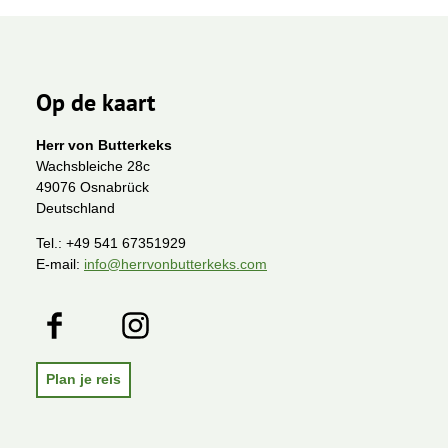
Op de kaart
Herr von Butterkeks
Wachsbleiche 28c
49076 Osnabrück
Deutschland
Tel.:
+49 541 67351929
E-mail:
info@herrvonbutterkeks.com
F
I
a
n
c
s
e
t
Plan je reis
b
a
o
g
o
r
k
a