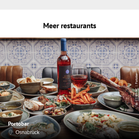
Meer restaurants
| Portobar
CC-BY-NC
©
Portobar
Osnabrück