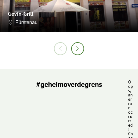
Gevin-Grill
Fürstenau
#geheimoverdegrens
O
op
s,
an
er
ro
r
oc
cu
rr
ed
!
Co
de