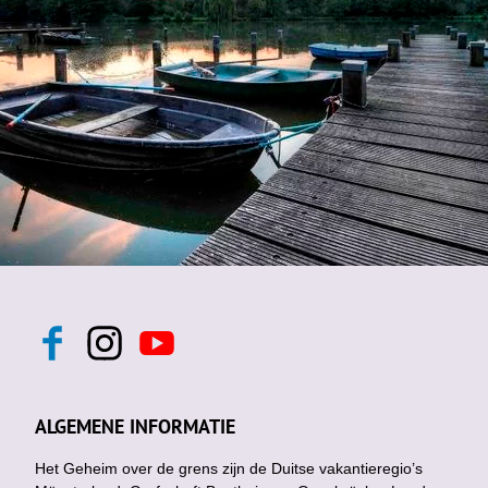
F
I
Y
a
n
o
c
s
u
e
t
t
b
a
u
ALGEMENE INFORMATIE
o
g
b
o
r
e
k
Het Geheim over de grens zijn de Duitse vakantieregio’s
a