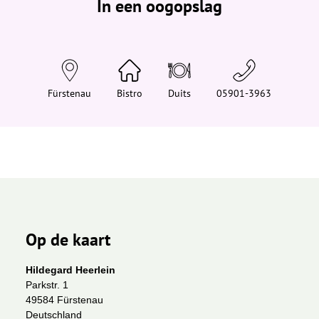
In een oogopslag
v
i
n
d
t
j
e
h
i
Fürstenau
Bistro
Duits
05901-3963
e
r
:
Op de kaart
Hildegard Heerlein
Parkstr. 1
49584 Fürstenau
Deutschland