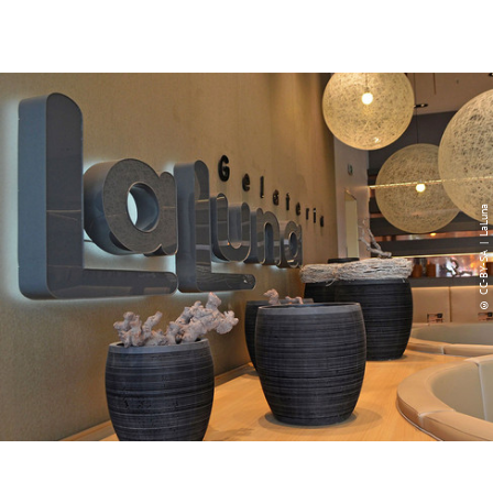
© CC-BY-SA | LaLuna