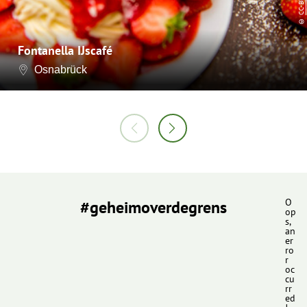
CC-BY-NC
©
Fontanella IJscafé
Osnabrück
#geheimoverdegrens
O
op
s,
an
er
ro
r
oc
cu
rr
ed