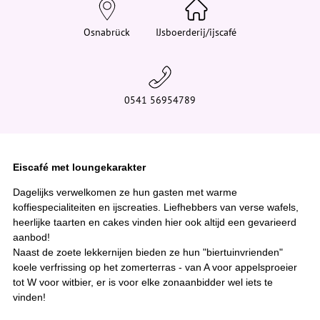
e
h
i
Osnabrück
IJsboerderij/ijscafé
e
r
:
0541 56954789
Eiscafé met loungekarakter
Dagelijks verwelkomen ze hun gasten met warme
koffiespecialiteiten en ijscreaties. Liefhebbers van verse wafels,
heerlijke taarten en cakes vinden hier ook altijd een gevarieerd
aanbod!
Naast de zoete lekkernijen bieden ze hun "biertuinvrienden"
koele verfrissing op het zomerterras - van A voor appelsproeier
tot W voor witbier, er is voor elke zonaanbidder wel iets te
vinden!