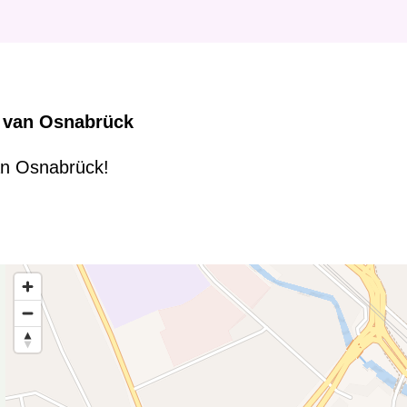
i
e
r
:
b van Osnabrück
van Osnabrück!