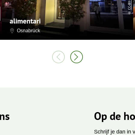
CC-BY-SA
©
alimentari
Osnabrück
ns
Op de ho
Schrijf je dan in