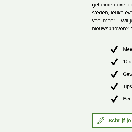
geheimen over de
steden, leuke ev
veel meer... Wil 
nieuwsbrieven? 
Mee
10x 
Gew
Tips
Een
Schrijf je