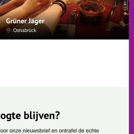
CC-BY-SA
©
Grüner Jäger
Osnabrück
ogte blijven?
 voor onze nieuwsbrief en ontrafel de echte