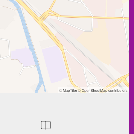
© MapTiler
© OpenStreetMap contributors