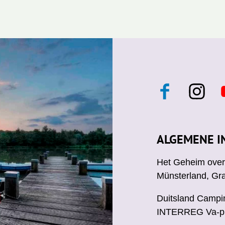
F
I
a
n
c
s
e
t
t
b
a
ALGEMENE I
o
g
o
r
Het Geheim over 
k
a
Münsterland, Gr
m
Duitsland Campi
INTERREG Va-p