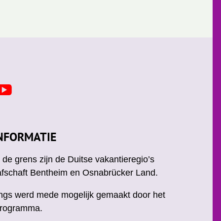
Y
o
u
u
NFORMATIE
b
e
de grens zijn de Duitse vakantieregio’s
afschaft Bentheim en Osnabrücker Land.
ngs werd mede mogelijk gemaakt door het
rogramma.