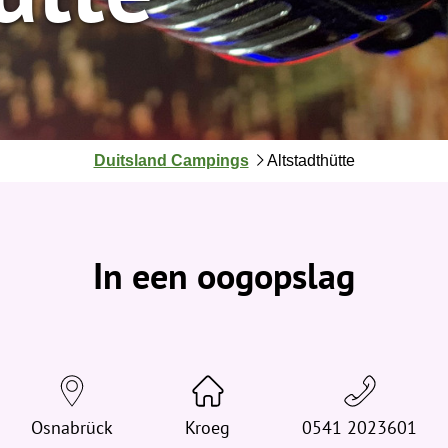
J
Duitsland Campings
Altstadthütte
e
b
e
v
In een oogopslag
i
n
d
t
j
e
Osnabrück
h
Kroeg
0541 2023601