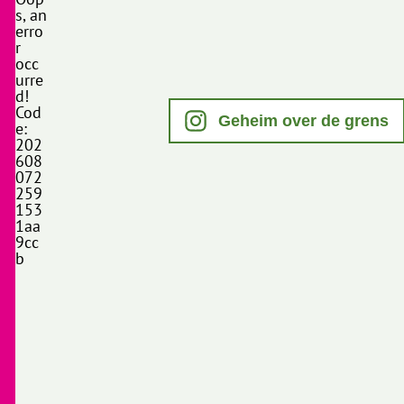
s, an
erro
r
occ
urre
d!
Cod
Geheim over de grens
e:
202
608
072
259
153
1aa
9cc
b