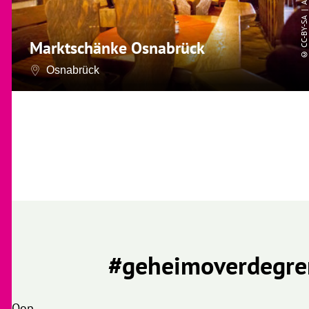
CC-BY-SA
Marktschänke Osnabrück
©
Osnabrück
#geheimoverdegre
Oop