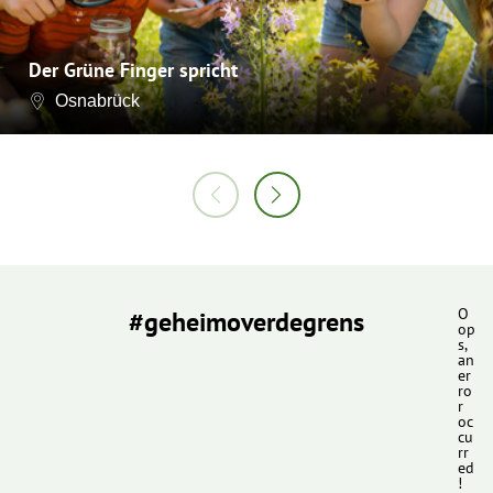
Der Grüne Finger spricht
Osnabrück
#geheimoverdegrens
O
op
s,
an
er
ro
r
oc
cu
rr
ed
!