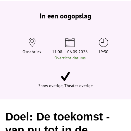
e
b
e
In een oogopslag
v
i
n
d
t
j
e
h
i
Osnabrück
11.08. – 06.09.2026
19:30
e
Overzicht datums
r
:
Show overige, Theater overige
Doel: De toekomst -
van nu tot in de