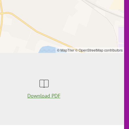
© MapTiler
© OpenStreetMap contributors
Download PDF