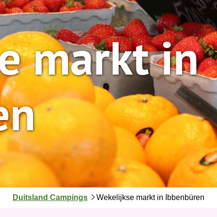
e markt in
en
J
Duitsland Campings
Wekelijkse markt in Ibbenbüren
e