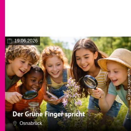
19.06.2026
© Lega S Jugendhilfe
Der Grüne Finger spricht
Osnabrück