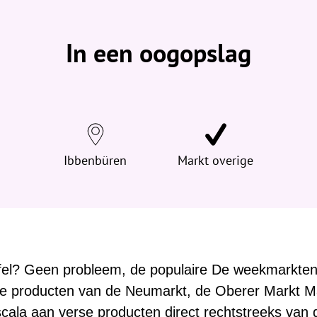
b
e
v
In een oogopslag
i
n
d
t
j
e
h
Ibbenbüren
Markt overige
i
e
r
:
tafel? Geen probleem, de populaire De weekmarkte
se producten van de Neumarkt, de Oberer Markt M
cala aan verse producten direct rechtstreeks van 