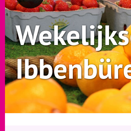
Wekelijks
Ibbenbür