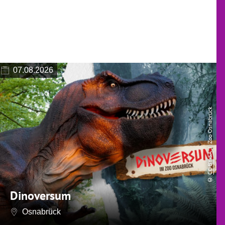
07.08.2026
| Zoo Osnabrück
CC-BY-SA
©
Dinoversum
Osnabrück