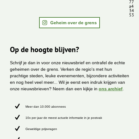
77
a4
34
53
Geheim over de grens
Op de hoogte blijven?
Schrijf je dan in voor onze nieuwsbrief en ontrafel de echte
geheimen over de grens. Verken de regio's met hun
prachtige steden, leuke evenementen, bijzondere activiteiten
en nog heel veel meer... Wil je eerst een indruk krijgen van
onze nieuwsbrieven? Neem dan een kijkje in
ons archief
.
Meer dan 10.000 abonnees
10x per jaar de meest actuele informatie in je postvak
Geweldige prijsvragen