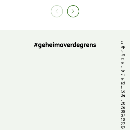
#geheimoverdegrens
O
op
s,
an
er
ro
r
oc
cu
rr
ed
!
Co
de
:
20
26
08
07
18
22
32