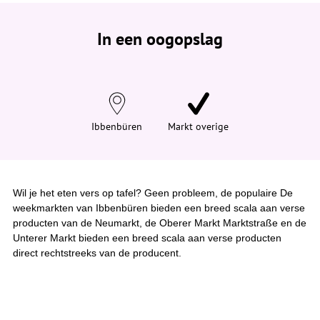
e
b
e
In een oogopslag
v
i
n
d
t
j
e
h
i
Ibbenbüren
Markt overige
e
r
:
Wil je het eten vers op tafel? Geen probleem, de populaire De
weekmarkten van Ibbenbüren bieden een breed scala aan verse
producten van de Neumarkt, de Oberer Markt Marktstraße en de
Unterer Markt bieden een breed scala aan verse producten
direct rechtstreeks van de producent.