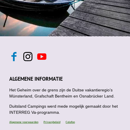
F
I
Y
a
n
o
c
s
u
e
t
t
b
a
u
ALGEMENE INFORMATIE
o
g
b
o
r
e
k
Het Geheim over de grens zijn de Duitse vakantieregio’s
a
m
Münsterland, Grafschaft Bentheim en Osnabrücker Land.
Duitsland Campings werd mede mogelijk gemaakt door het
INTERREG Va-programma.
Algemene voorwaarden
Privacybeleid
Colofon