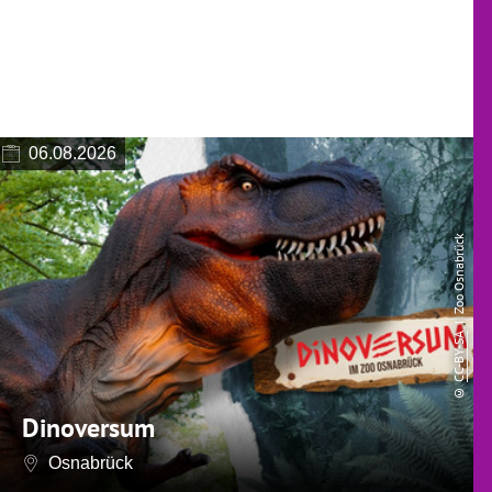
06.08.2026
| Zoo Osnabrück
CC-BY-SA
©
Dinoversum
Osnabrück