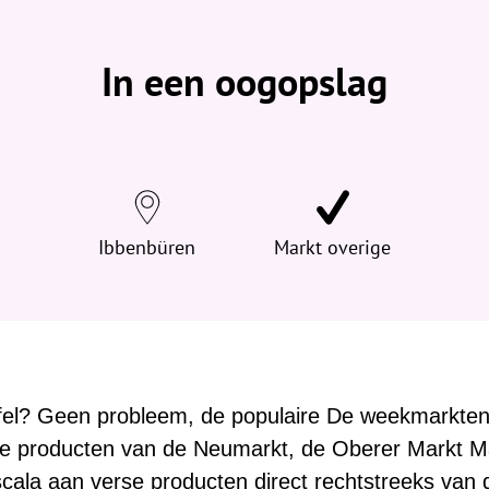
b
e
v
In een oogopslag
i
n
d
t
j
e
h
Ibbenbüren
Markt overige
i
e
r
:
tafel? Geen probleem, de populaire De weekmarkte
se producten van de Neumarkt, de Oberer Markt M
cala aan verse producten direct rechtstreeks van 