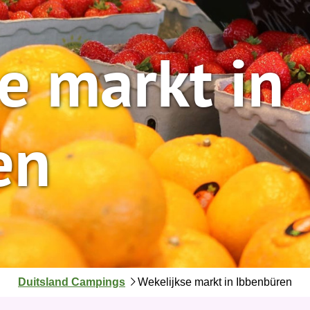
e markt in
en
J
Duitsland Campings
Wekelijkse markt in Ibbenbüren
e