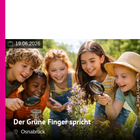
19.06.2026
© Lega S Jugendhilfe
Der Grüne Finger spricht
Osnabrück