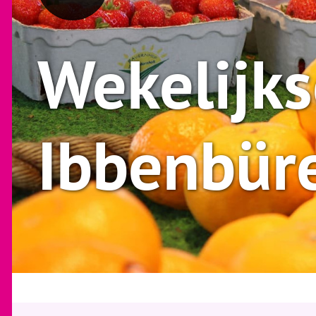
Wekelijks
Ibbenbür