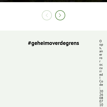
#geheimoverdegrens
O
op
s,
an
er
ro
r
oc
cu
rr
ed
!
Co
de
:
20
26
08
07
10