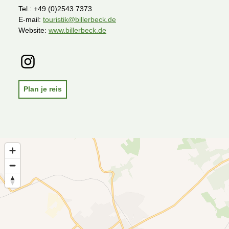
Tel.:
+49 (0)2543 7373
E-mail:
touristik@billerbeck.de
Website:
www.billerbeck.de
I
n
s
t
Plan je reis
a
g
r
a
m