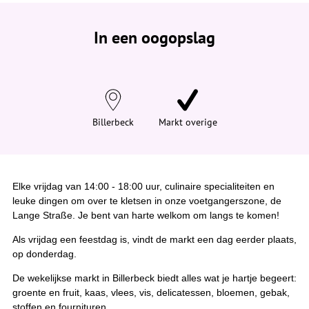
e
b
e
In een oogopslag
v
i
n
d
t
j
e
h
i
Billerbeck
Markt overige
e
r
:
Elke vrijdag van 14:00 - 18:00 uur, culinaire specialiteiten en
leuke dingen om over te kletsen in onze voetgangerszone, de
Lange Straße. Je bent van harte welkom om langs te komen!
Als vrijdag een feestdag is, vindt de markt een dag eerder plaats,
op donderdag.
De wekelijkse markt in Billerbeck biedt alles wat je hartje begeert:
groente en fruit, kaas, vlees, vis, delicatessen, bloemen, gebak,
stoffen en fournituren.