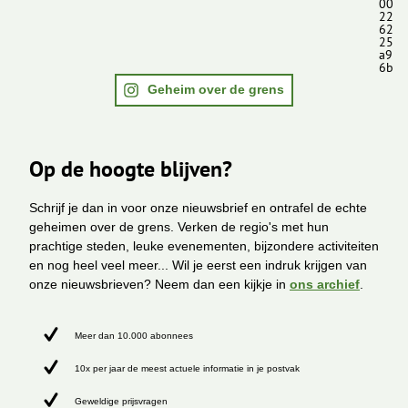
00
22
62
25
a9
6b
Geheim over de grens
Op de hoogte blijven?
Schrijf je dan in voor onze nieuwsbrief en ontrafel de echte
geheimen over de grens. Verken de regio's met hun
prachtige steden, leuke evenementen, bijzondere activiteiten
en nog heel veel meer... Wil je eerst een indruk krijgen van
onze nieuwsbrieven? Neem dan een kijkje in
ons archief
.
Meer dan 10.000 abonnees
10x per jaar de meest actuele informatie in je postvak
Geweldige prijsvragen