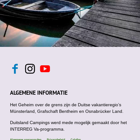
F
I
Y
a
n
o
c
s
u
e
t
t
b
a
u
ALGEMENE INFORMATIE
o
g
b
o
r
e
k
Het Geheim over de grens zijn de Duitse vakantieregio’s
a
m
Münsterland, Grafschaft Bentheim en Osnabrücker Land.
Duitsland Campings werd mede mogelijk gemaakt door het
INTERREG Va-programma.
Algemene voorwaarden
Privacybeleid
Colofon