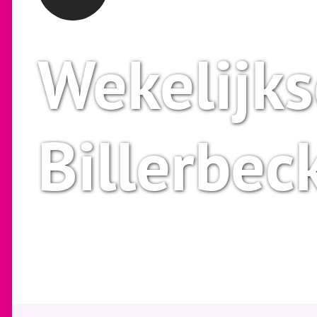
Wekelijks
Billerbec