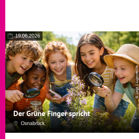
19.06.2026
© Lega S Jugendhilfe
Der Grüne Finger spricht
Osnabrück