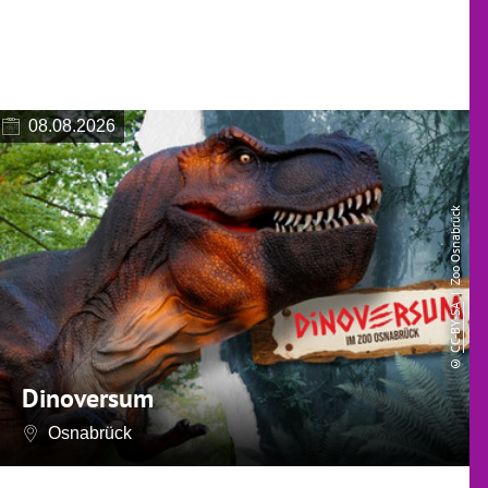
08.08.2026
| Zoo Osnabrück
CC-BY-SA
©
Dinoversum
Osnabrück