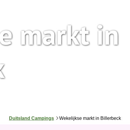
e markt in
k
J
Duitsland Campings
Wekelijkse markt in Billerbeck
e