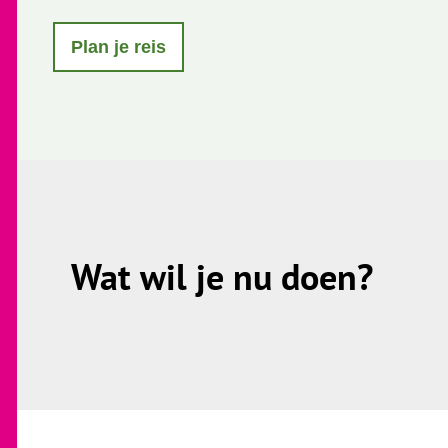
s
t
Plan je reis
a
g
r
a
m
Wat wil je nu doen?