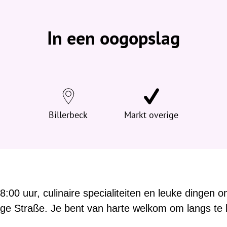
b
e
v
In een oogopslag
i
n
d
t
j
e
h
Billerbeck
Markt overige
i
e
r
:
8:00 uur, culinaire specialiteiten en leuke dingen 
ge Straße. Je bent van harte welkom om langs te