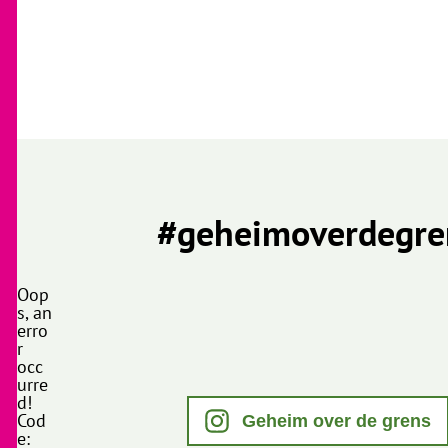
#geheimoverdegre
Oop
s, an
erro
r
occ
urre
d!
Cod
Geheim over de grens
e: