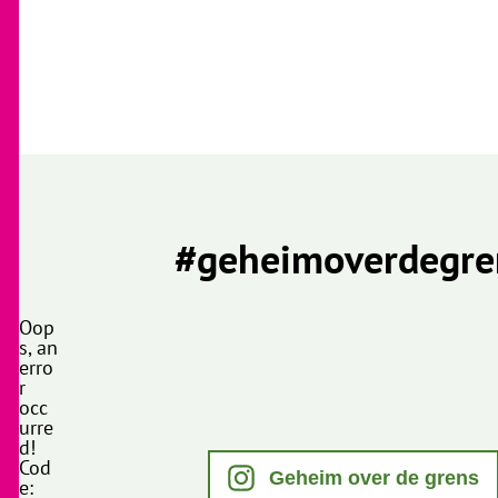
#geheimoverdegre
Oop
s, an
erro
r
occ
urre
d!
Cod
Geheim over de grens
e: