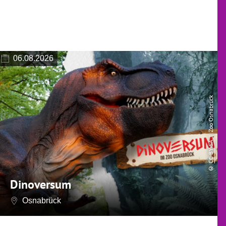
06.08.2026
| Zoo Osnabrück
CC-BY-SA
©
Dinoversum
Osnabrück