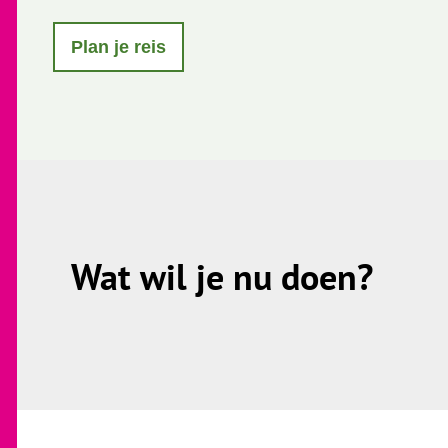
s
t
Plan je reis
a
g
r
a
m
Wat wil je nu doen?