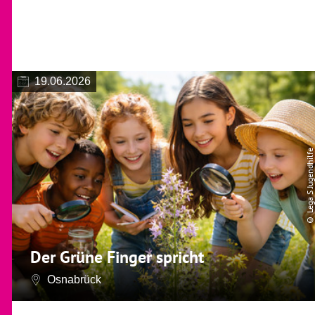
19.06.2026
© Lega S Jugendhilfe
Der Grüne Finger spricht
Osnabrück