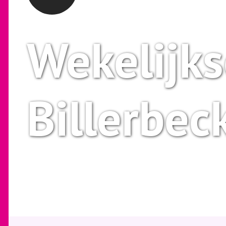
Wekelijks
Billerbec