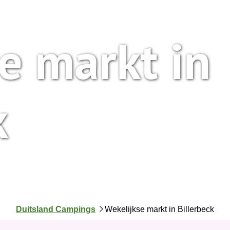
e markt in
k
J
Duitsland Campings
Wekelijkse markt in Billerbeck
e