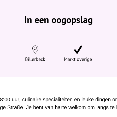
b
e
v
In een oogopslag
i
n
d
t
j
e
h
Billerbeck
Markt overige
i
e
r
:
8:00 uur, culinaire specialiteiten en leuke dingen 
ge Straße. Je bent van harte welkom om langs te