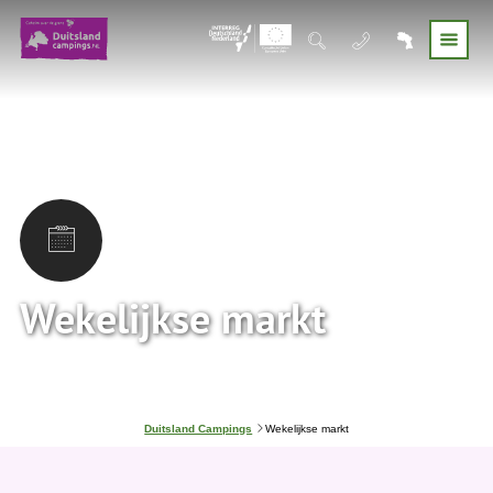
Wekelijkse markt
J
Duitsland Campings
Wekelijkse markt
e
b
e