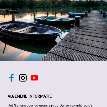
F
I
Y
a
n
o
c
s
u
e
t
t
b
a
u
ALGEMENE INFORMATIE
o
g
b
o
r
e
k
Het Geheim over de grens zijn de Duitse vakantieregio’s
a