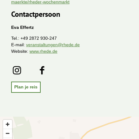
maerkte/rheder-wochenmarkt
Contactpersoon
Eva Effertz
Tel.:
+49 2872 930-247
E-mail:
veranstaltungen@rhede.de
Website:
www.rhede.de
I
F
n
a
s
c
t
e
Plan je reis
a
b
g
o
r
o
a
k
m