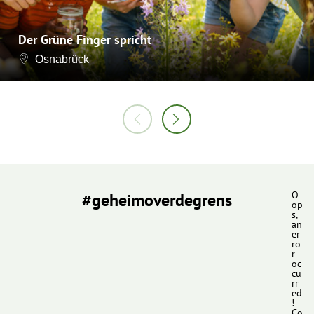
Der Grüne Finger spricht
Osnabrück
#geheimoverdegrens
O
op
s,
an
er
ro
r
oc
cu
rr
ed
!
Co