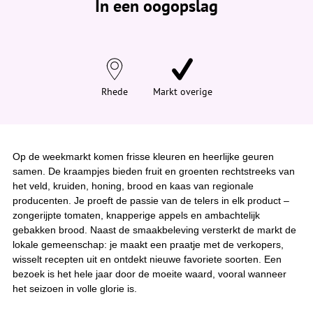
In een oogopslag
v
i
n
d
t
j
e
h
i
Rhede
Markt overige
e
r
:
Op de weekmarkt komen frisse kleuren en heerlijke geuren
samen. De kraampjes bieden fruit en groenten rechtstreeks van
het veld, kruiden, honing, brood en kaas van regionale
producenten. Je proeft de passie van de telers in elk product –
zongerijpte tomaten, knapperige appels en ambachtelijk
gebakken brood. Naast de smaakbeleving versterkt de markt de
lokale gemeenschap: je maakt een praatje met de verkopers,
wisselt recepten uit en ontdekt nieuwe favoriete soorten. Een
bezoek is het hele jaar door de moeite waard, vooral wanneer
het seizoen in volle glorie is.