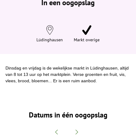
In een oogopslag
v
i
n
d
t
j
e
h
i
Lüdinghausen
Markt overige
e
r
:
Dinsdag en vrijdag is de wekelijkse markt in Lüdinghausen, altijd
van 8 tot 13 uur op het marktplein. Verse groenten en fruit, vis,
vlees, brood, bloemen... Er is een ruim aanbod.
Datums in één oogopslag