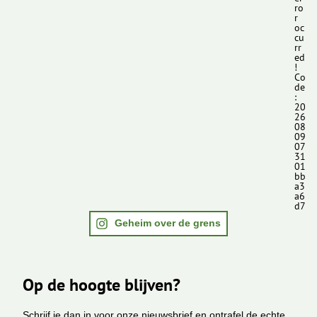
ro
r
oc
cu
rr
ed
!
Co
de
:
20
26
08
09
07
31
01
bb
a3
a6
d7
Geheim over de grens
Op de hoogte blijven?
Schrijf je dan in voor onze nieuwsbrief en ontrafel de echte