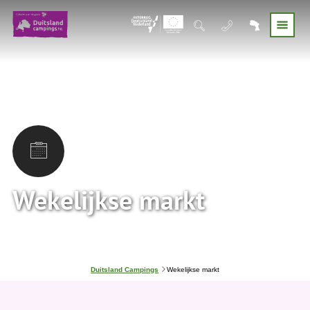
Wekelijkse markt
J
Duitsland Campings
Wekelijkse markt
e
b
e