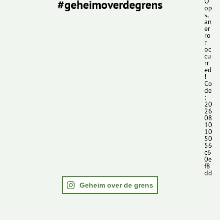
#geheimoverdegrens
O
op
s,
an
er
ro
r
oc
cu
rr
ed
!
Co
de
:
20
26
08
10
10
50
56
c6
0e
f8
dd
Geheim over de grens