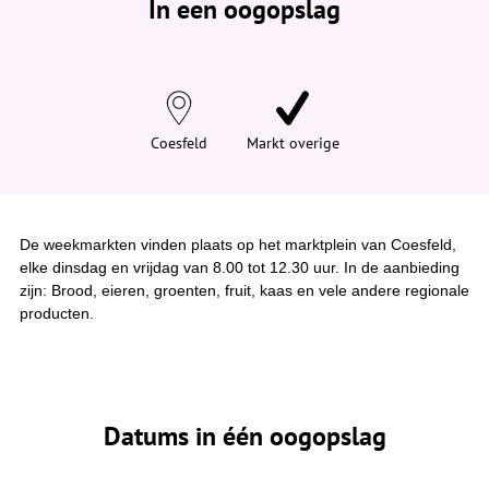
In een oogopslag
v
i
n
d
t
j
e
h
i
Coesfeld
Markt overige
e
r
:
De weekmarkten vinden plaats op het marktplein van Coesfeld,
elke dinsdag en vrijdag van 8.00 tot 12.30 uur. In de aanbieding
zijn: Brood, eieren, groenten, fruit, kaas en vele andere regionale
producten.
Datums in één oogopslag