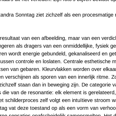
andra Sonntag ziet zichzelf als een procesmatige 
t resultaat van een afbeelding, maar van een verdi
fungeren als dragers van een onmiddellijke, fysiek g
eren wordt energie gebundeld, gekanaliseerd en ge
ussen controle en loslaten. Centrale esthetische m
atsen van gebaren. Kleurvlakken worden over elka
n verschijnen als sporen van een innerlijk ritme. Z
zichzelf staan dan in beweging zijn. De categorie 
ls die van de resonantie: elk element is gerelateerd
 schilderproces zelf volgt een intuïtieve stroom wa
ntag vat deze toestand op als een vorm van verho
erne sensaties onafscheidelijk samensmelten. Het 