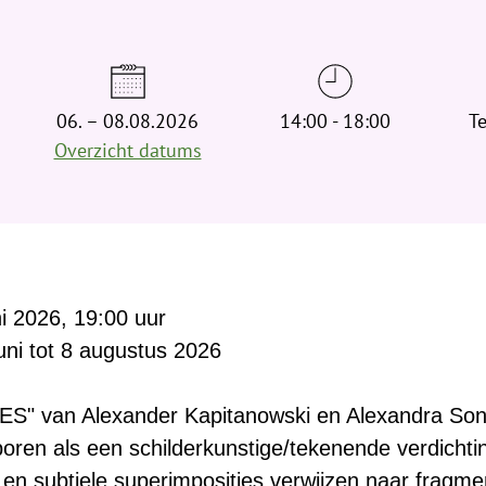
d
t
j
e
06. – 08.08.2026
h
14:00 - 18:00
Te
i
Overzicht datums
e
r
:
ni 2026, 19:00 uur
juni tot 8 augustus 2026
ES" van Alexander Kapitanowski en Alexandra Sonn
ren als een schilderkunstige/tekenende verdichti
en subtiele superimposities verwijzen naar fragme