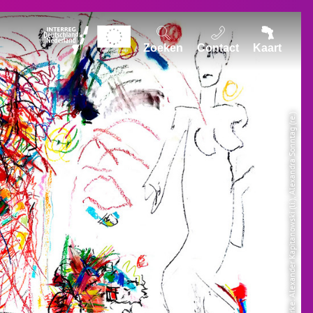
Zoeken
Contact
Kaart
© Design: Eva Lause; Werke: Alexander Kapitanowski (li.), Alexandra Sonntag (re.)