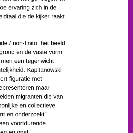
oe ervaring zich in de
ldtaal die de kijker raakt
e / non-finito: het beeld
e grond en de vaste vorm
vormen een tegenwicht
elijkheid. Kapitanowski
ert figuratie met
representeren maar
eelden migranten die van
nlijke en collectieve
ent en onderzoekt"
r een voortdurende
pen en onaf.