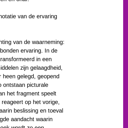
notatie van de ervaring
chting van de waarneming:
ebonden ervaring. In de
transformeerd in een
iddelen zijn gelaagdheid,
ar heen gelegd, geopend
o ontstaan picturale
van het fragment speelt
, reageert op het vorige,
arin beslissing en toeval
ogde aandacht waarin
doek wordt zo een