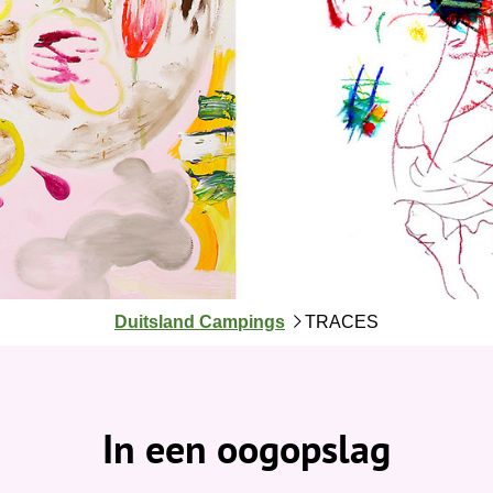
J
Duitsland Campings
TRACES
e
b
e
v
In een oogopslag
i
n