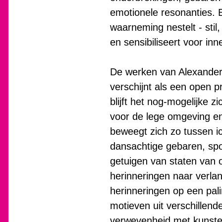
emotionele resonanties. E
waarneming nestelt - stil,
en sensibiliseert voor inn
De werken van Alexander K
verschijnt als een open 
blijft het nog-mogelijke 
voor de lege omgeving en
beweegt zich zo tussen ic
dansachtige gebaren, spo
getuigen van staten van 
herinneringen naar verla
herinneringen op een pal
motieven uit verschillend
verwevenheid met kunstena