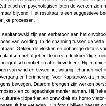
sthetisch en psychologisch laten de werken zien h
 maar blijvend. Het resultaat is een suggestieve bee
erlijke processen.
apitanowski zijn een eerbetoon aan het onvoltooid
proces van wording. In de spanning tussen de witt
zichtbaar. Gekleurde vlekken en bobbelige details 
 plaatsen het afgebeelde in een denkbeeldige ruimt
onografisch motief en affectieve kleur. Hij combine
ren van wind en beweging, waarbij lichamen niet 
overgang en herinnering. Voor Kapitanowski zijn b
ngens bewegen. Daarom brengen zijn werken persoo
impsest- en collageachtige manier samen. Hij "tek
e culturele tijdperken en ontwikkelt als homo viato
ars uit het verleden. Zijn foto's blijven bewust o