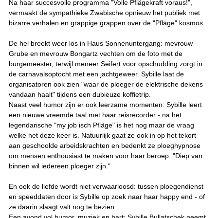
Na haar succesvolle programma "Volle Pflägekraft voraus!",
vermaakt de sympathieke Zwabische opnieuw het publiek met
bizarre verhalen en grappige grappen over de "Pfläge" kosmos.
De hel breekt weer los in Haus Sonnenuntergang: mevrouw
Grube en mevrouw Bongartz vechten om de foto met de
burgemeester, terwijl meneer Seifert voor opschudding zorgt in
de carnavalsoptocht met een jachtgeweer. Sybille laat de
organisatoren ook zien "waar de ploeger de elektrische dekens
vandaan haalt" tijdens een dubieuze koffietrip.
Naast veel humor zijn er ook leerzame momenten: Sybille leert
een nieuwe vreemde taal met haar reisrecorder - na het
legendarische "my job isch Pfläge" is het nog maar de vraag
welke het deze keer is. Natuurlijk gaat ze ook in op het tekort
aan geschoolde arbeidskrachten en bedenkt ze ploeghypnose
om mensen enthousiast te maken voor haar beroep: "Diep van
binnen wil iedereen ploeger zijn."
En ook de liefde wordt niet verwaarloosd: tussen ploegendienst
en speeddaten door is Sybille op zoek naar haar happy end - of
ze daarin slaagt valt nog te bezien.
Een avond vol humor, muziek en hart: Sybille Bullatschek neemt