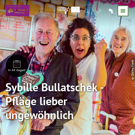
© Danny Frede
In 44 dagen
Sybille Bullatschek -
Pfläge lieber
ungewöhnlich