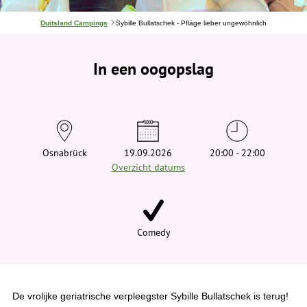
J
Duitsland Campings
Sybille Bullatschek - Pfläge lieber ungewöhnlich
e
b
e
In een oogopslag
v
i
n
d
t
j
e
h
i
Osnabrück
19.09.2026
20:00 - 22:00
e
Overzicht datums
r
:
Comedy
De vrolijke geriatrische verpleegster Sybille Bullatschek is terug!