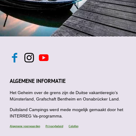
F
I
Y
a
n
o
c
s
u
e
t
t
b
a
u
ALGEMENE INFORMATIE
o
g
b
o
r
e
k
Het Geheim over de grens zijn de Duitse vakantieregio’s
a
m
Münsterland, Grafschaft Bentheim en Osnabrücker Land.
Duitsland Campings werd mede mogelijk gemaakt door het
INTERREG Va-programma.
Algemene voorwaarden
Privacybeleid
Colofon