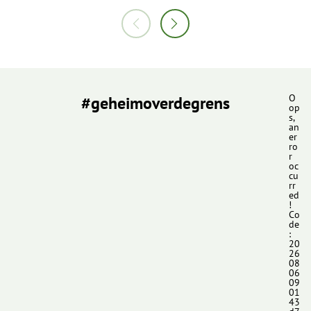
#geheimoverdegrens
O
op
s,
an
er
ro
r
oc
cu
rr
ed
!
Co
de
:
20
26
08
06
09
01
43