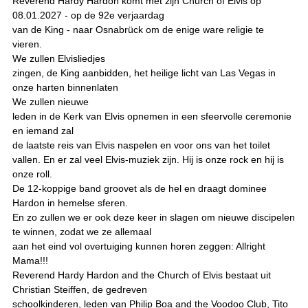
Reverend Hardy Hardon komt met zijn Church of Elvis op
08.01.2027 - op de 92e verjaardag
van de King - naar Osnabrück om de enige ware religie te
vieren.
We zullen Elvisliedjes
zingen, de King aanbidden, het heilige licht van Las Vegas in
onze harten binnenlaten
We zullen nieuwe
leden in de Kerk van Elvis opnemen in een sfeervolle ceremonie
en iemand zal
de laatste reis van Elvis naspelen en voor ons van het toilet
vallen. En er zal veel Elvis-muziek zijn. Hij is onze rock en hij is
onze roll.
De 12-koppige band groovet als de hel en draagt dominee
Hardon in hemelse sferen.
En zo zullen we er ook deze keer in slagen om nieuwe discipelen
te winnen, zodat we ze allemaal
aan het eind vol overtuiging kunnen horen zeggen: Allright
Mama!!!
Reverend Hardy Hardon and the Church of Elvis bestaat uit
Christian Steiffen, de gedreven
schoolkinderen, leden van Philip Boa and the Voodoo Club, Tito