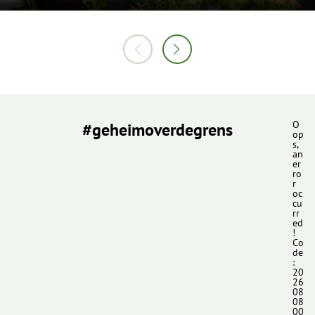
#geheimoverdegrens
O
op
s,
an
er
ro
r
oc
cu
rr
ed
!
Co
de
:
20
26
08
08
00