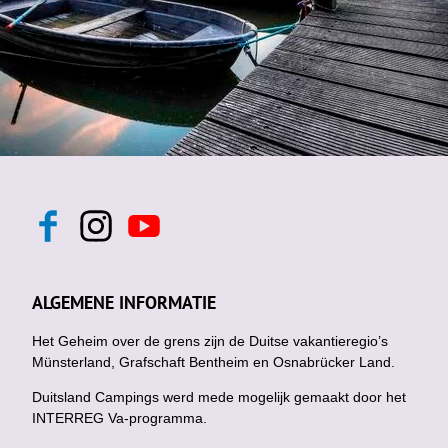
F
I
Y
a
n
o
c
s
u
e
t
t
b
a
u
ALGEMENE INFORMATIE
o
g
b
o
r
e
k
Het Geheim over de grens zijn de Duitse vakantieregio’s
a
m
Münsterland, Grafschaft Bentheim en Osnabrücker Land.
Duitsland Campings werd mede mogelijk gemaakt door het
INTERREG Va-programma.