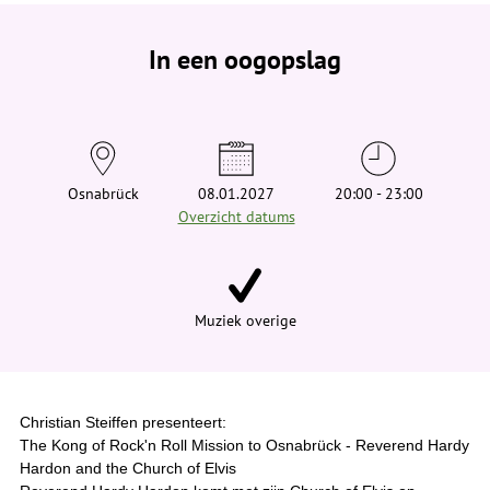
e
b
e
In een oogopslag
v
i
n
d
t
j
e
h
i
Osnabrück
08.01.2027
20:00 - 23:00
e
Overzicht datums
r
:
Muziek overige
Christian Steiffen presenteert:
The Kong of Rock'n Roll Mission to Osnabrück - Reverend Hardy
Hardon and the Church of Elvis