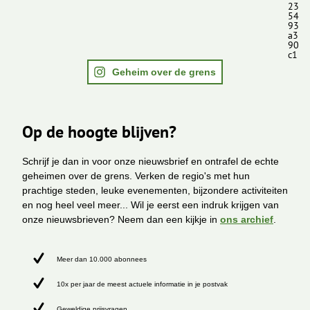
23
54
93
a3
90
c1
Geheim over de grens
Op de hoogte blijven?
Schrijf je dan in voor onze nieuwsbrief en ontrafel de echte
geheimen over de grens. Verken de regio's met hun
prachtige steden, leuke evenementen, bijzondere activiteiten
en nog heel veel meer... Wil je eerst een indruk krijgen van
onze nieuwsbrieven? Neem dan een kijkje in
ons archief
.
Meer dan 10.000 abonnees
10x per jaar de meest actuele informatie in je postvak
Geweldige prijsvragen