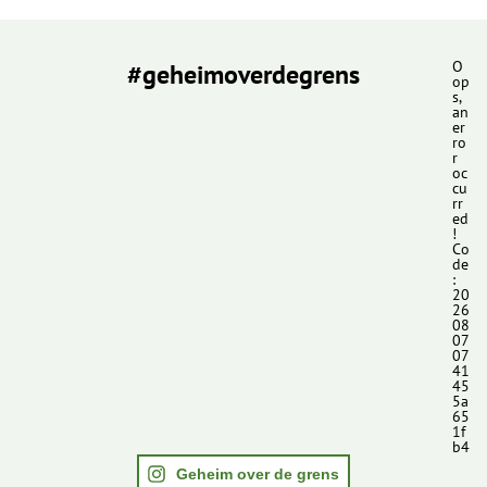
#geheimoverdegrens
O
op
s,
an
er
ro
r
oc
cu
rr
ed
!
Co
de
:
20
26
08
07
07
41
45
5a
65
1f
b4
Geheim over de grens