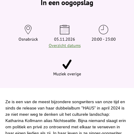
In een oogopslag
v
i
n
d
t
j
e
h
i
Osnabrück
05.11.2026
20:00 - 23:00
e
Overzicht datums
r
:
Muziek overige
Ze is een van de meest bijzondere songwriters van onze tijd en
sinds de release van haar dubbelalbum "HAUS" in april 2024 is
ze niet meer weg te denken uit het culturele landschap:
Katharina Kollmann alias Nichtseattle. Bijna niemand slaagt erin
om politiek en privé zo ontroerend met elkaar te verweven in
haar eigen liedjes als zij. In haar leven is ze singer-songwriter,