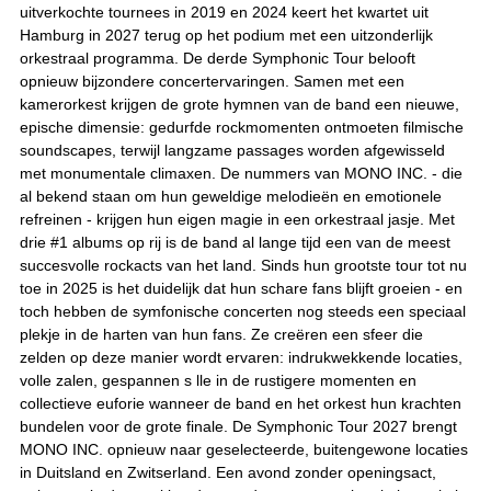
uitverkochte tournees in 2019 en 2024 keert het kwartet uit
Hamburg in 2027 terug op het podium met een uitzonderlijk
orkestraal programma. De derde Symphonic Tour belooft
opnieuw bijzondere concertervaringen. Samen met een
kamerorkest krijgen de grote hymnen van de band een nieuwe,
epische dimensie: gedurfde rockmomenten ontmoeten filmische
soundscapes, terwijl langzame passages worden afgewisseld
met monumentale climaxen. De nummers van MONO INC. - die
al bekend staan om hun geweldige melodieën en emotionele
refreinen - krijgen hun eigen magie in een orkestraal jasje. Met
drie #1 albums op rij is de band al lange tijd een van de meest
succesvolle rockacts van het land. Sinds hun grootste tour tot nu
toe in 2025 is het duidelijk dat hun schare fans blijft groeien - en
toch hebben de symfonische concerten nog steeds een speciaal
plekje in de harten van hun fans. Ze creëren een sfeer die
zelden op deze manier wordt ervaren: indrukwekkende locaties,
volle zalen, gespannen s lle in de rustigere momenten en
collectieve euforie wanneer de band en het orkest hun krachten
bundelen voor de grote finale. De Symphonic Tour 2027 brengt
MONO INC. opnieuw naar geselecteerde, buitengewone locaties
in Duitsland en Zwitserland. Een avond zonder openingsact,