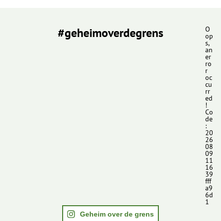
#geheimoverdegrens
O
op
s,
an
er
ro
r
oc
cu
rr
ed
!
Co
de
:
20
26
08
09
11
16
39
fff
a9
6d
1
Geheim over de grens