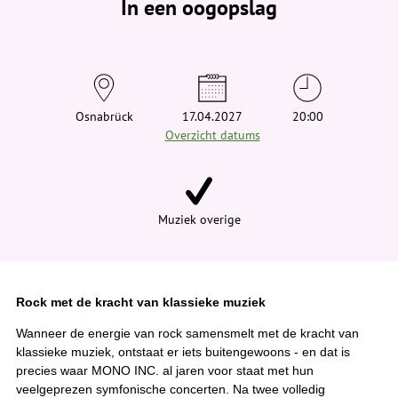
In een oogopslag
v
i
n
d
t
j
e
h
i
Osnabrück
17.04.2027
20:00
e
Overzicht datums
r
:
Muziek overige
Rock met de kracht van klassieke muziek
Wanneer de energie van rock samensmelt met de kracht van
klassieke muziek, ontstaat er iets buitengewoons - en dat is
precies waar MONO INC. al jaren voor staat met hun
veelgeprezen symfonische concerten. Na twee volledig