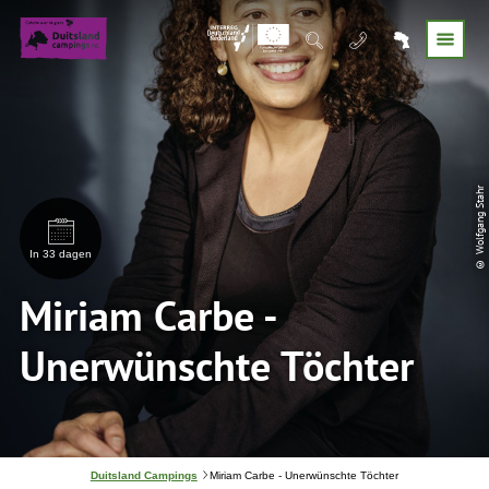
© Wolfgang Stahr
In 33 dagen
Miriam Carbe -
Unerwünschte Töchter
J
Duitsland Campings
Miriam Carbe - Unerwünschte Töchter