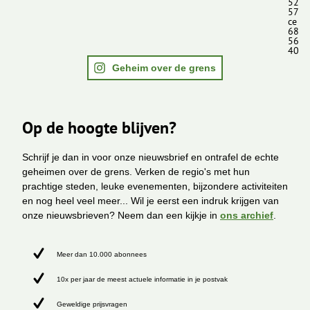
52
57
ce
68
56
40
Geheim over de grens
Op de hoogte blijven?
Schrijf je dan in voor onze nieuwsbrief en ontrafel de echte
geheimen over de grens. Verken de regio's met hun
prachtige steden, leuke evenementen, bijzondere activiteiten
en nog heel veel meer... Wil je eerst een indruk krijgen van
onze nieuwsbrieven? Neem dan een kijkje in
ons archief
.
Meer dan 10.000 abonnees
10x per jaar de meest actuele informatie in je postvak
Geweldige prijsvragen