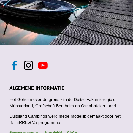
F
I
Y
a
n
o
c
s
u
e
t
t
b
a
u
ALGEMENE INFORMATIE
o
g
b
o
r
e
k
Het Geheim over de grens zijn de Duitse vakantieregio’s
a
m
Münsterland, Grafschaft Bentheim en Osnabrücker Land.
Duitsland Campings werd mede mogelijk gemaakt door het
INTERREG Va-programma.
Algemene voorwaarden
Privacybeleid
Colofon