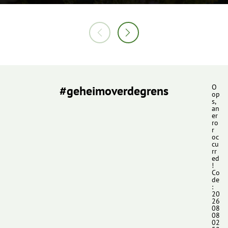
#geheimoverdegrens
O
op
s,
an
er
ro
r
oc
cu
rr
ed
!
Co
de
:
20
26
08
08
02