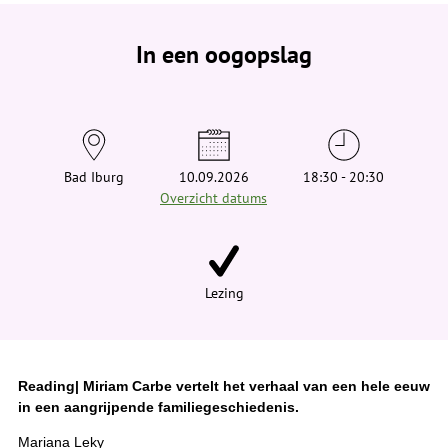
e
b
e
In een oogopslag
v
i
n
d
t
j
e
h
i
Bad Iburg
10.09.2026
18:30 - 20:30
e
Overzicht datums
r
:
Lezing
Reading| Miriam Carbe vertelt het verhaal van een hele eeuw
in een aangrijpende familiegeschiedenis.
Mariana Leky