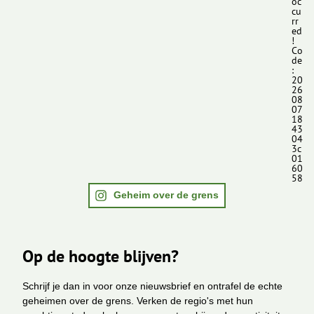
oc
cu
rr
ed
!
Co
de
:
20
26
08
07
18
43
04
3c
01
60
58
Geheim over de grens
Op de hoogte blijven?
Schrijf je dan in voor onze nieuwsbrief en ontrafel de echte
geheimen over de grens. Verken de regio's met hun