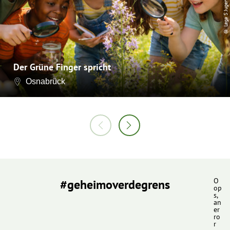
© Lega S Jugendhilfe
Der Grüne Finger spricht
Osnabrück
#geheimoverdegrens
O
op
s,
an
er
ro
r