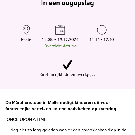
In een oogopslag
v
i
n
d
t
j
e
h
i
Melle
15.08. – 19.12.2026
11:15 - 12:30
e
Overzicht datums
r
:
Gezinnen/kinderen overige,…
De Märchenstube in Melle nodigt kinderen uit voor
fantasierijke vertel- en knutselactiviteiten op zaterdag.
ONCE UPON A TIME...
... Nog niet zo lang geleden was er een sprookjesbos diep in de