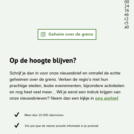
00
24
36
eb
c2
c5
a0
Geheim over de grens
Op de hoogte blijven?
Schrijf je dan in voor onze nieuwsbrief en ontrafel de echte
geheimen over de grens. Verken de regio's met hun
prachtige steden, leuke evenementen, bijzondere activiteiten
en nog heel veel meer... Wil je eerst een indruk krijgen van
onze nieuwsbrieven? Neem dan een kijkje in
ons archief
.
Meer dan 10.000 abonnees
10x per jaar de meest actuele informatie in je postvak