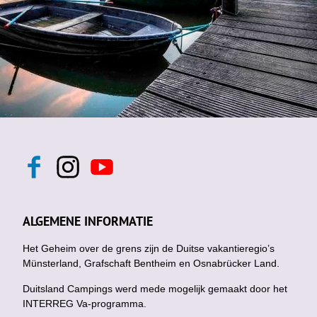
F
I
Y
a
n
o
c
s
u
e
t
t
b
a
u
ALGEMENE INFORMATIE
o
g
b
o
r
e
k
Het Geheim over de grens zijn de Duitse vakantieregio’s
a
m
Münsterland, Grafschaft Bentheim en Osnabrücker Land.
Duitsland Campings werd mede mogelijk gemaakt door het
INTERREG Va-programma.