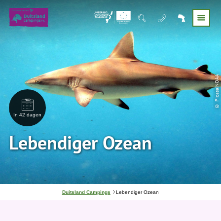
© Picasa|NOAA
In 42 dagen
Lebendiger Ozean
J
Duitsland Campings
Lebendiger Ozean
e
b
e