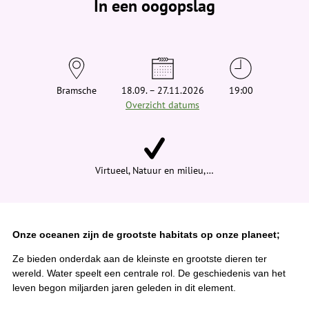
In een oogopslag
v
i
n
d
t
j
e
h
i
Bramsche
18.09. – 27.11.2026
19:00
e
Overzicht datums
r
:
Virtueel, Natuur en milieu,…
Onze oceanen zijn de grootste habitats op onze planeet;
Ze bieden onderdak aan de kleinste en grootste dieren ter
wereld. Water speelt een centrale rol. De geschiedenis van het
leven begon miljarden jaren geleden in dit element.