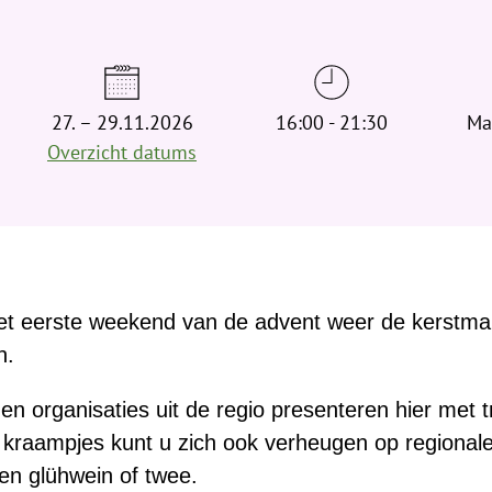
d
t
j
e
27. – 29.11.2026
h
16:00 - 21:30
Ma
i
Overzicht datums
e
r
:
 het eerste weekend van de advent weer de kerstma
n.
n organisaties uit de regio presenteren hier met t
e kraampjes kunt u zich ook verheugen op regionale 
een glühwein of twee.