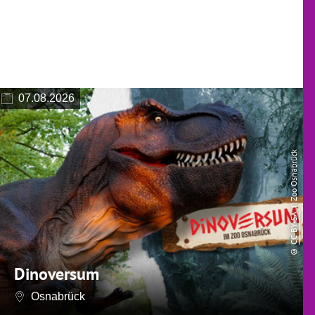
07.08.2026
| Zoo Osnabrück
CC-BY-SA
©
Dinoversum
Osnabrück