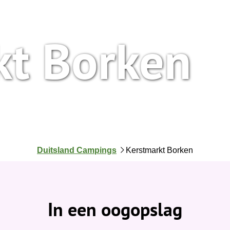
kt Borken
J
Duitsland Campings
Kerstmarkt Borken
e
b
e
v
In een oogopslag
i
n