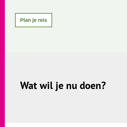
o
m
e
Plan je reis
p
a
g
e
Wat wil je nu doen?