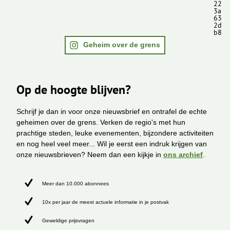
22
3a
63
2d
b8
Geheim over de grens
Op de hoogte blijven?
Schrijf je dan in voor onze nieuwsbrief en ontrafel de echte
geheimen over de grens. Verken de regio's met hun
prachtige steden, leuke evenementen, bijzondere activiteiten
en nog heel veel meer... Wil je eerst een indruk krijgen van
onze nieuwsbrieven? Neem dan een kijkje in
ons archief
.
Meer dan 10.000 abonnees
10x per jaar de meest actuele informatie in je postvak
Geweldige prijsvragen