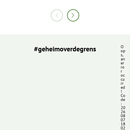
#geheimoverdegrens
O
op
s,
an
er
ro
r
oc
cu
rr
ed
!
Co
de
:
20
26
08
07
18
02