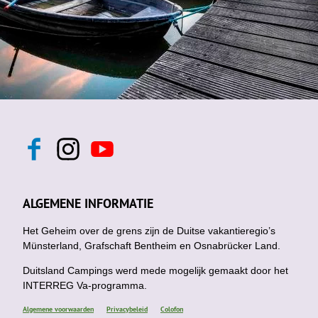
F
I
Y
a
n
o
c
s
u
e
t
t
b
a
u
ALGEMENE INFORMATIE
o
g
b
o
r
e
k
Het Geheim over de grens zijn de Duitse vakantieregio’s
a
m
Münsterland, Grafschaft Bentheim en Osnabrücker Land.
Duitsland Campings werd mede mogelijk gemaakt door het
INTERREG Va-programma.
Algemene voorwaarden
Privacybeleid
Colofon