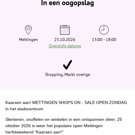
In een oogopslag
v
i
n
d
t
j
e
h
i
Mettingen
25.10.2026
13:00 - 18:00
e
Overzicht datums
r
:
Shopping, Markt overige
Kaarsen aan! METTINGEN SHOPS ON - SALE OPEN ZONDAG
in het stadscentrum.
Slenteren, snuffelen en winkelen in een ontspannen sfeer, 25
oktober 2026 is weer het populaire open Mettingen
herfstweekend "Kaarsen aan!".