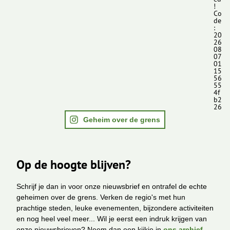
!
Co
de
:
20
26
08
07
01
15
56
55
4f
b2
26
Geheim over de grens
Op de hoogte blijven?
Schrijf je dan in voor onze nieuwsbrief en ontrafel de echte
geheimen over de grens. Verken de regio's met hun
prachtige steden, leuke evenementen, bijzondere activiteiten
en nog heel veel meer... Wil je eerst een indruk krijgen van
onze nieuwsbrieven? Neem dan een kijkje in
ons archief
.