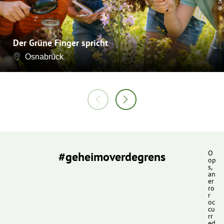
Der Grüne Finger spricht
Osnabrück
#geheimoverdegrens
O
op
s,
an
er
ro
r
oc
cu
rr
ed