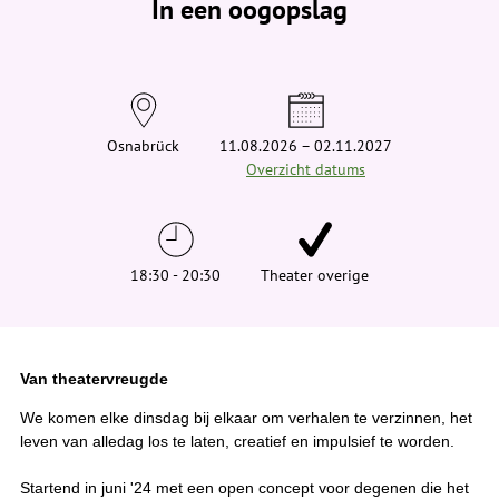
In een oogopslag
v
i
n
d
t
j
e
h
i
Osnabrück
11.08.2026 – 02.11.2027
e
Overzicht datums
r
:
18:30 - 20:30
Theater overige
Van theatervreugde
We komen elke dinsdag bij elkaar om verhalen te verzinnen, het
leven van alledag los te laten, creatief en impulsief te worden.
Startend in juni '24 met een open concept voor degenen die het