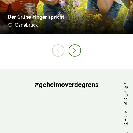
Der Grüne Finger spricht
Osnabrück
#geheimoverdegrens
O
op
s,
an
er
ro
r
oc
cu
rr
ed
!
Co