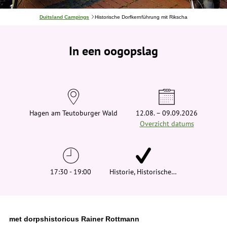
J
Duitsland Campings
Historische Dorfkernführung mit Rikscha
e
b
e
In een oogopslag
v
i
n
d
t
j
e
h
i
Hagen am Teutoburger Wald
12.08. – 09.09.2026
e
Overzicht datums
r
:
17:30 - 19:00
Historie, Historische…
met dorpshistoricus Rainer Rottmann