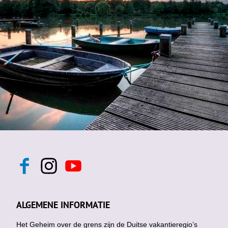
F
I
Y
a
n
o
c
s
u
e
t
t
b
a
u
ALGEMENE INFORMATIE
o
g
b
o
r
e
k
Het Geheim over de grens zijn de Duitse vakantieregio’s
a