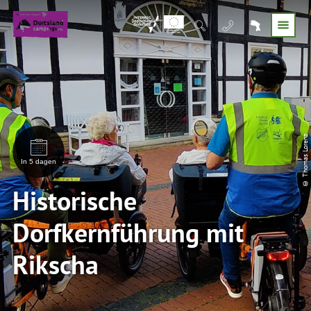
© Thomas Lorenz
In 5 dagen
Historische
Dorfkernführung mit
Rikscha