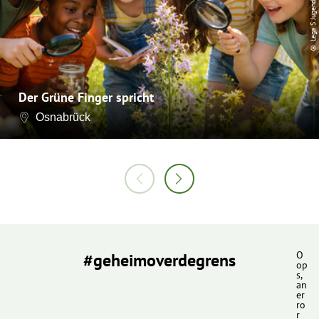
© Lega S Jugendhilfe
Der Grüne Finger spricht
Osnabrück
#geheimoverdegrens
O
op
s,
an
er
ro
r