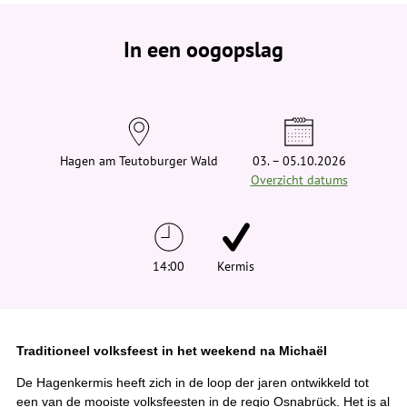
e
b
e
In een oogopslag
v
i
n
d
t
j
e
h
i
Hagen am Teutoburger Wald
03. – 05.10.2026
e
Overzicht datums
r
:
14:00
Kermis
Traditioneel volksfeest in het weekend na Michaël
De Hagenkermis heeft zich in de loop der jaren ontwikkeld tot
een van de mooiste volksfeesten in de regio Osnabrück. Het is al