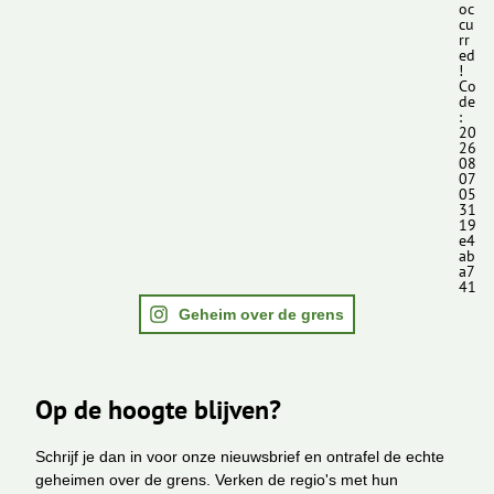
oc
cu
rr
ed
!
Co
de
:
20
26
08
07
05
31
19
e4
ab
a7
41
Geheim over de grens
Op de hoogte blijven?
Schrijf je dan in voor onze nieuwsbrief en ontrafel de echte
geheimen over de grens. Verken de regio's met hun