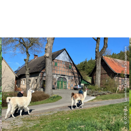
© CC-BY-SA | Luisenhof-Lamas|Wibke Schoppmann