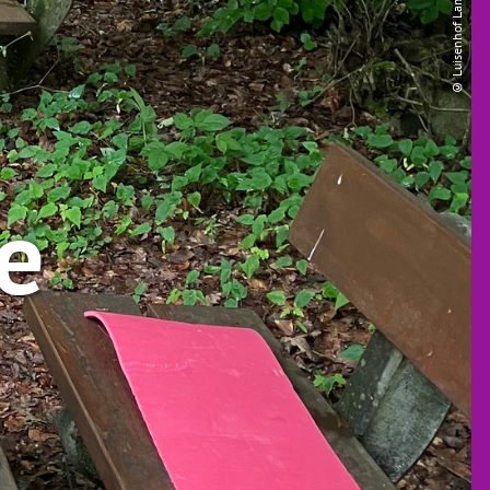
© Luisenhof Lamas
e