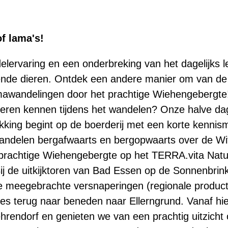
f lama's!
elervaring en een onderbreking van het dagelijks l
ende dieren. Ontdek een andere manier om van de 
awandelingen door het prachtige Wiehengebergte
 leren kennen tijdens het wandelen? Onze halve dag
kking begint op de boerderij met een korte kennism
delen bergafwaarts en bergopwaarts over de Wit
prachtige Wiehengebergte op het TERRA.vita Natu
 de uitkijktoren van Bad Essen op de Sonnenbrin
 de meegebrachte versnaperingen (regionale produc
djes terug naar beneden naar Ellerngrund. Vanaf h
rendorf en genieten we van een prachtig uitzicht 