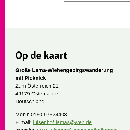
Op de kaart
Große Lama-Wiehengebirgswanderung
mit Picknick
Zum Österreich 21
49179 Ostercappeln
Deutschland
Mobil:
0160 97524403
E-mail:
luisenhof-lamas@web.de