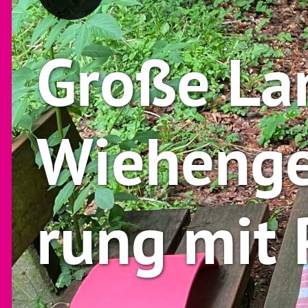
Große La
Wiehenge
rung mit 