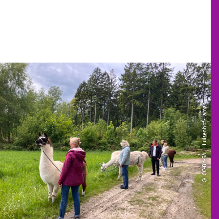
© CC-BY-SA | Luisenhof-Lamas