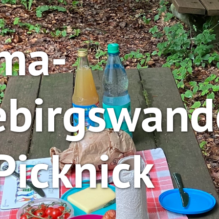
ma-
birgswand
Picknick