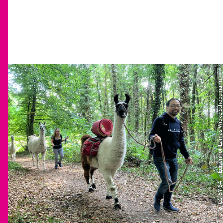
© CC-BY-SA | Luisenhof-Lamas|Wibke Schoppmann