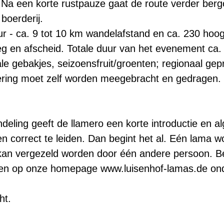
Na een korte rustpauze gaat de route verder berg
boerderij.
uur - ca. 9 tot 10 km wandelafstand en ca. 230 hoog
g en afscheid. Totale duur van het evenement ca. 
nale gebakjes, seizoensfruit/groenten; regionaal g
tering moet zelf worden meegebracht en gedragen.
deling geeft de llamero een korte introductie en a
n correct te leiden. Dan begint het al. Eén lama w
kan vergezeld worden door één andere persoon. Bel
nden op onze homepage www.luisenhof-lamas.de on
ht.