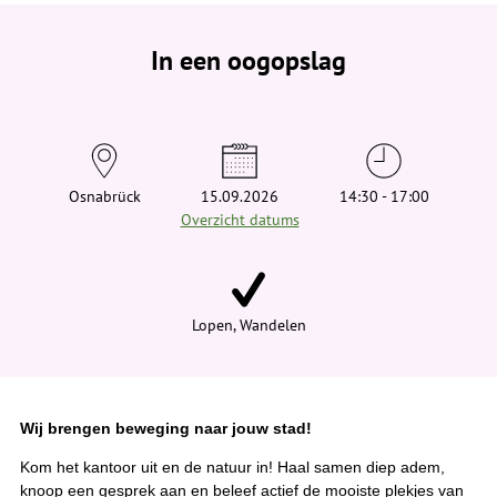
e
b
e
In een oogopslag
v
i
n
d
t
j
e
h
i
Osnabrück
15.09.2026
14:30 - 17:00
e
Overzicht datums
r
:
Lopen, Wandelen
Wij brengen beweging naar jouw stad!
Kom het kantoor uit en de natuur in! Haal samen diep adem,
knoop een gesprek aan en beleef actief de mooiste plekjes van