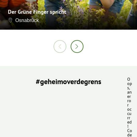
Der Grüne Finger spricht
Osnabrück
#geheimoverdegrens
O
op
s,
an
er
ro
r
oc
cu
rr
ed
!
Co
de