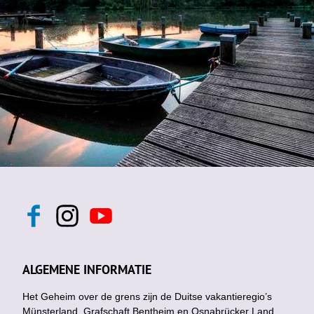
F
I
Y
a
n
o
c
s
u
e
t
t
b
a
u
ALGEMENE INFORMATIE
o
g
b
o
r
e
k
Het Geheim over de grens zijn de Duitse vakantieregio’s
a
m
Münsterland, Grafschaft Bentheim en Osnabrücker Land.