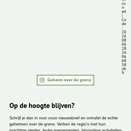
cu
rr
ed
!
Co
de
:
20
26
08
06
18
26
06
68
58
cfc
9
Geheim over de grens
Op de hoogte blijven?
Schrijf je dan in voor onze nieuwsbrief en ontrafel de echte
geheimen over de grens. Verken de regio's met hun
prachtige steden, leuke evenementen, bijzondere activiteiten