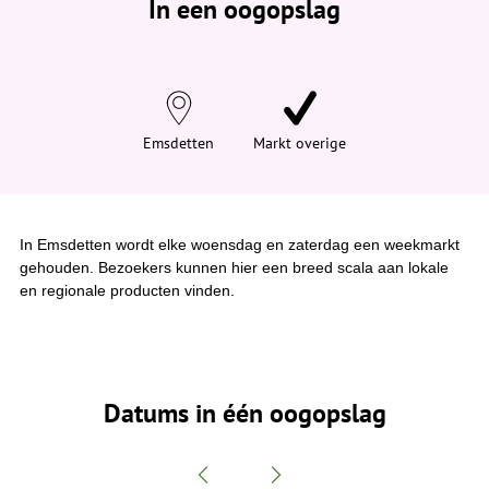
In een oogopslag
v
i
n
d
t
j
e
h
i
Emsdetten
Markt overige
e
r
:
In Emsdetten wordt elke woensdag en zaterdag een weekmarkt
gehouden. Bezoekers kunnen hier een breed scala aan lokale
en regionale producten vinden.
Datums in één oogopslag