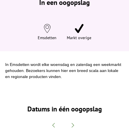
In een oogopslag
v
i
n
d
t
j
e
h
i
Emsdetten
Markt overige
e
r
:
In Emsdetten wordt elke woensdag en zaterdag een weekmarkt
gehouden. Bezoekers kunnen hier een breed scala aan lokale
en regionale producten vinden.
Datums in één oogopslag