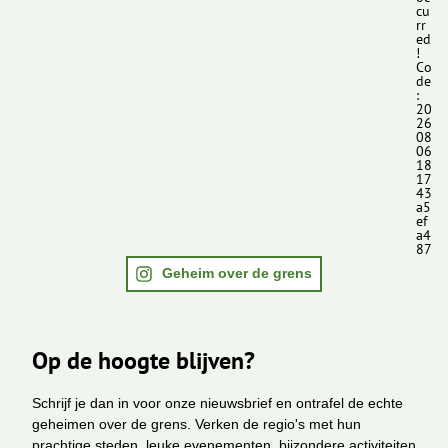
cu
rr
ed
!
Co
de
:
20
26
08
06
18
17
43
a5
ef
a4
87
Geheim over de grens
Op de hoogte blijven?
Schrijf je dan in voor onze nieuwsbrief en ontrafel de echte
geheimen over de grens. Verken de regio's met hun
prachtige steden, leuke evenementen, bijzondere activiteiten