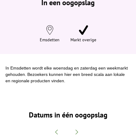
In een oogopslag
v
i
n
d
t
j
e
h
i
Emsdetten
Markt overige
e
r
:
In Emsdetten wordt elke woensdag en zaterdag een weekmarkt
gehouden. Bezoekers kunnen hier een breed scala aan lokale
en regionale producten vinden.
Datums in één oogopslag