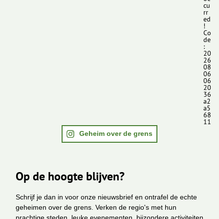
cu
rr
ed
!
Co
de
:
20
26
08
06
06
20
36
a2
a5
68
11
Geheim over de grens
Op de hoogte blijven?
Schrijf je dan in voor onze nieuwsbrief en ontrafel de echte
geheimen over de grens. Verken de regio's met hun
prachtige steden, leuke evenementen, bijzondere activiteiten