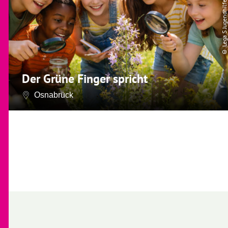
© Lega S Jugendhilfe
Der Grüne Finger spricht
Osnabrück