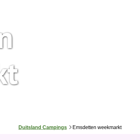
n
kt
J
Duitsland Campings
Emsdetten weekmarkt
e