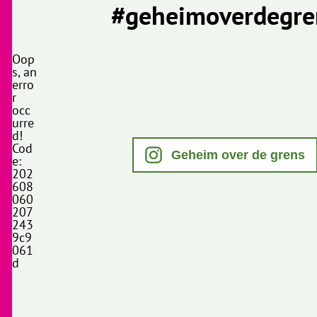
#geheimoverdegre
Oop
s, an
erro
r
occ
urre
d!
Cod
Geheim over de grens
e:
202
608
060
207
243
9c9
061
d