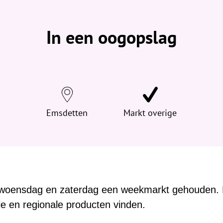
b
e
v
In een oogopslag
i
n
d
t
j
e
h
Emsdetten
Markt overige
i
e
r
:
 woensdag en zaterdag een weekmarkt gehouden. 
le en regionale producten vinden.