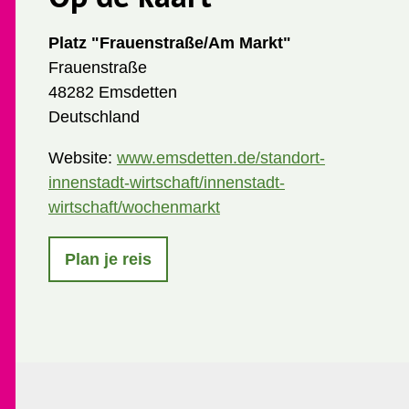
Platz "Frauenstraße/Am Markt"
Frauenstraße
48282 Emsdetten
Deutschland
Website:
www.emsdetten.de/standort-
innenstadt-wirtschaft/innenstadt-
wirtschaft/wochenmarkt
Plan je reis