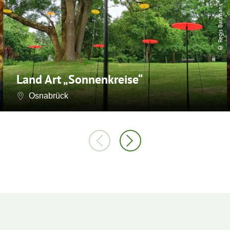
© Regis Baumans
Land Art „Sonnenkreise“
Osnabrück