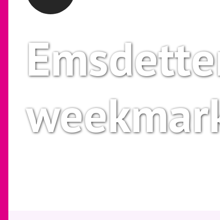
Emsdette
weekmar