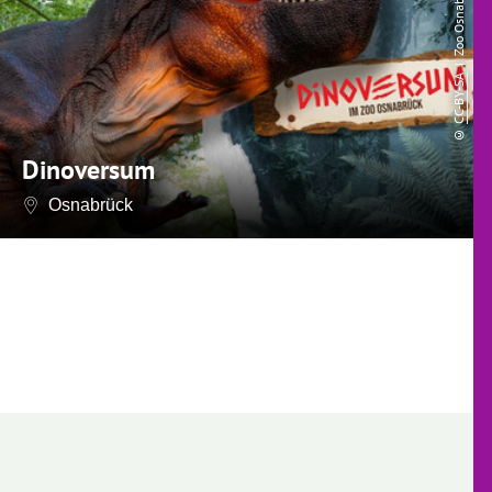
| Zoo Osnabrück
CC-BY-SA
©
Dinoversum
Osnabrück