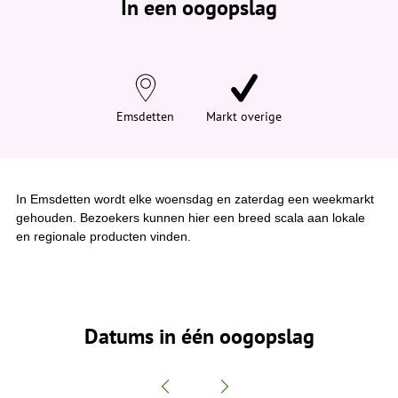
In een oogopslag
v
i
n
d
t
j
e
h
i
Emsdetten
Markt overige
e
r
:
In Emsdetten wordt elke woensdag en zaterdag een weekmarkt
gehouden. Bezoekers kunnen hier een breed scala aan lokale
en regionale producten vinden.
Datums in één oogopslag