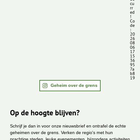
cu
rr
ed
!
Co
de
:
20
26
08
06
17
15
36
95
7a
b8
19
Geheim over de grens
Op de hoogte blijven?
Schrijf je dan in voor onze nieuwsbrief en ontrafel de echte
geheimen over de grens. Verken de regio's met hun
prachtige steden, leuke evenementen, bijzondere activiteiten