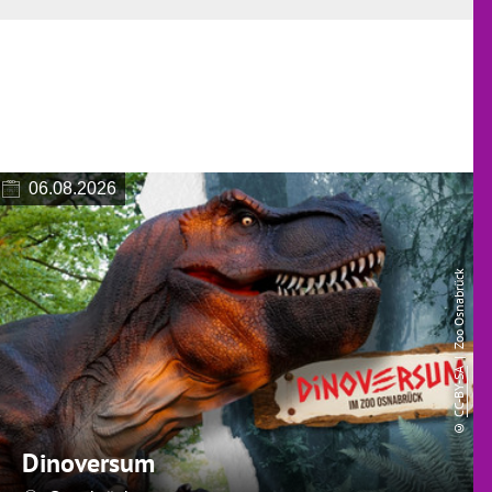
06.08.2026
| Zoo Osnabrück
CC-BY-SA
©
Dinoversum