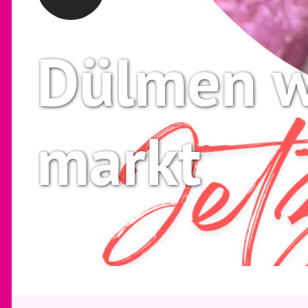
Dülmen w
markt