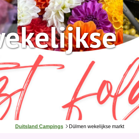
ekelijkse
J
Duitsland Campings
Dülmen wekelijkse markt
e