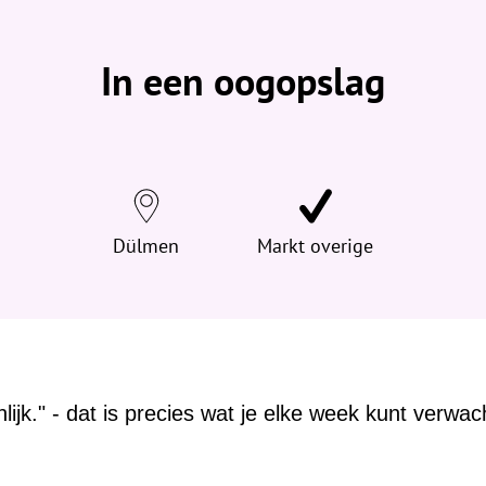
b
e
v
In een oogopslag
i
n
d
t
j
e
h
Dülmen
Markt overige
i
e
r
:
lijk." - dat is precies wat je elke week kunt verwa