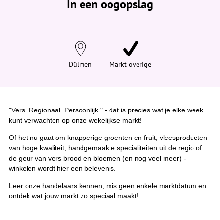
In een oogopslag
v
i
n
d
t
j
e
h
i
Dülmen
Markt overige
e
r
:
"Vers. Regionaal. Persoonlijk." - dat is precies wat je elke week
kunt verwachten op onze wekelijkse markt!
Of het nu gaat om knapperige groenten en fruit, vleesproducten
van hoge kwaliteit, handgemaakte specialiteiten uit de regio of
de geur van vers brood en bloemen (en nog veel meer) -
winkelen wordt hier een belevenis.
Leer onze handelaars kennen, mis geen enkele marktdatum en
ontdek wat jouw markt zo speciaal maakt!