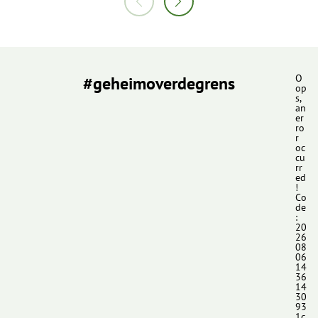
#geheimoverdegrens
O
op
s,
an
er
ro
r
oc
cu
rr
ed
!
Co
de
:
20
26
08
06
14
36
14
30
93
1c