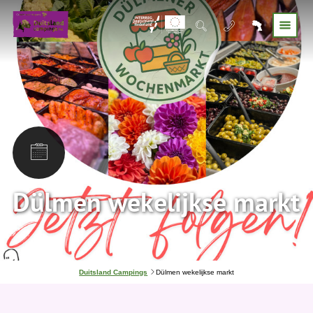
Dülmen wekelijkse markt
J
Duitsland Campings
Dülmen wekelijkse markt
e
b
e