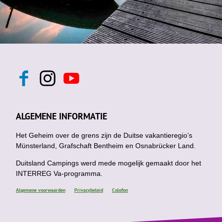
F
I
Y
a
n
o
c
s
u
e
t
t
b
a
u
ALGEMENE INFORMATIE
o
g
b
o
r
e
k
Het Geheim over de grens zijn de Duitse vakantieregio’s
a
m
Münsterland, Grafschaft Bentheim en Osnabrücker Land.
Duitsland Campings werd mede mogelijk gemaakt door het
INTERREG Va-programma.
Algemene voorwaarden
Privacybeleid
Colofon