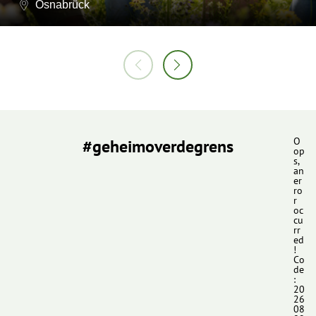
Osnabrück
#geheimoverdegrens
O
op
s,
an
er
ro
r
oc
cu
rr
ed
!
Co
de
:
20
26
08