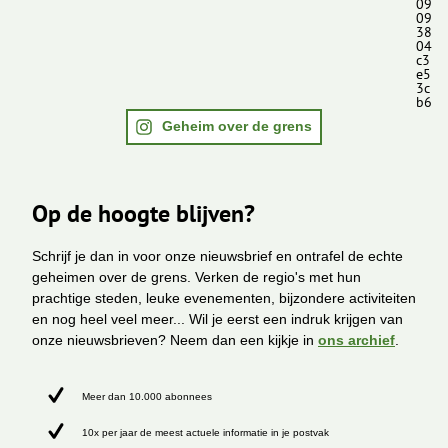
09
09
38
04
c3
e5
3c
b6
Geheim over de grens
Op de hoogte blijven?
Schrijf je dan in voor onze nieuwsbrief en ontrafel de echte
geheimen over de grens. Verken de regio's met hun
prachtige steden, leuke evenementen, bijzondere activiteiten
en nog heel veel meer... Wil je eerst een indruk krijgen van
onze nieuwsbrieven? Neem dan een kijkje in
ons archief
.
Meer dan 10.000 abonnees
10x per jaar de meest actuele informatie in je postvak