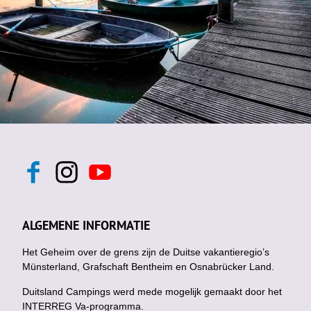
F
I
Y
a
n
o
c
s
u
e
t
t
b
a
u
ALGEMENE INFORMATIE
o
g
b
o
r
e
k
Het Geheim over de grens zijn de Duitse vakantieregio’s
a
m
Münsterland, Grafschaft Bentheim en Osnabrücker Land.
Duitsland Campings werd mede mogelijk gemaakt door het
INTERREG Va-programma.