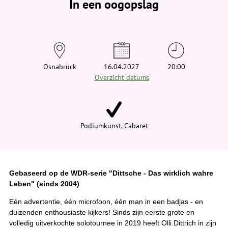
In een oogopslag
v
i
n
d
t
j
e
h
i
Osnabrück
16.04.2027
20:00
e
Overzicht datums
r
:
Podiumkunst, Cabaret
Gebaseerd op de WDR-serie "Dittsche - Das wirklich wahre
Leben" (sinds 2004)
Eén advertentie, één microfoon, één man in een badjas - en
duizenden enthousiaste kijkers! Sinds zijn eerste grote en
volledig uitverkochte solotournee in 2019 heeft Olli Dittrich in zijn