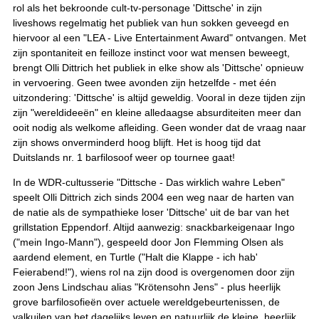
rol als het bekroonde cult-tv-personage 'Dittsche' in zijn
liveshows regelmatig het publiek van hun sokken geveegd en
hiervoor al een "LEA - Live Entertainment Award" ontvangen. Met
zijn spontaniteit en feilloze instinct voor wat mensen beweegt,
brengt Olli Dittrich het publiek in elke show als 'Dittsche' opnieuw
in vervoering. Geen twee avonden zijn hetzelfde - met één
uitzondering: 'Dittsche' is altijd geweldig. Vooral in deze tijden zijn
zijn "wereldideeën" en kleine alledaagse absurditeiten meer dan
ooit nodig als welkome afleiding. Geen wonder dat de vraag naar
zijn shows onverminderd hoog blijft. Het is hoog tijd dat
Duitslands nr. 1 barfilosoof weer op tournee gaat!
In de WDR-cultusserie "Dittsche - Das wirklich wahre Leben"
speelt Olli Dittrich zich sinds 2004 een weg naar de harten van
de natie als de sympathieke loser 'Dittsche' uit de bar van het
grillstation Eppendorf. Altijd aanwezig: snackbarkeigenaar Ingo
("mein Ingo-Mann"), gespeeld door Jon Flemming Olsen als
aardend element, en Turtle ("Halt die Klappe - ich hab'
Feierabend!"), wiens rol na zijn dood is overgenomen door zijn
zoon Jens Lindschau alias "Krötensohn Jens" - plus heerlijk
grove barfilosofieën over actuele wereldgebeurtenissen, de
valkuilen van het dagelijks leven en natuurlijk de kleine, heerlijk