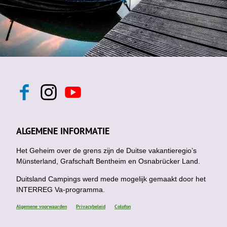
F
I
Y
a
n
o
c
s
u
e
t
t
b
a
u
ALGEMENE INFORMATIE
o
g
b
o
r
e
k
Het Geheim over de grens zijn de Duitse vakantieregio’s
a
m
Münsterland, Grafschaft Bentheim en Osnabrücker Land.
Duitsland Campings werd mede mogelijk gemaakt door het
INTERREG Va-programma.
Algemene voorwaarden
Privacybeleid
Colofon