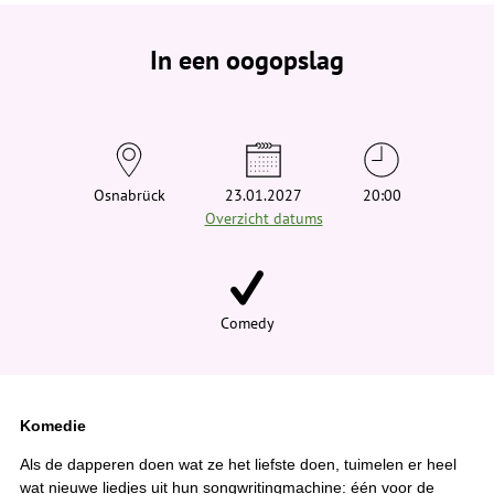
e
b
e
In een oogopslag
v
i
n
d
t
j
e
h
i
Osnabrück
23.01.2027
20:00
e
Overzicht datums
r
:
Comedy
Komedie
Als de dapperen doen wat ze het liefste doen, tuimelen er heel
wat nieuwe liedjes uit hun songwritingmachine: één voor de