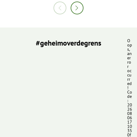
#geheimoverdegrens
O
op
s,
an
er
ro
r
oc
cu
rr
ed
!
Co
de
:
20
26
08
06
17
10
35
0f