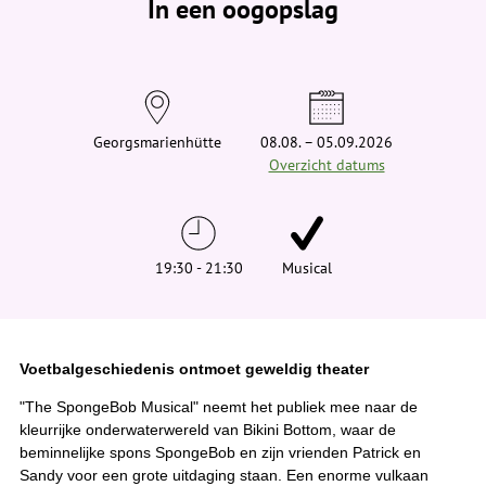
In een oogopslag
v
i
n
d
t
j
e
h
i
Georgsmarienhütte
08.08. – 05.09.2026
e
Overzicht datums
r
:
19:30 - 21:30
Musical
Voetbalgeschiedenis ontmoet geweldig theater
"The SpongeBob Musical" neemt het publiek mee naar de
kleurrijke onderwaterwereld van Bikini Bottom, waar de
beminnelijke spons SpongeBob en zijn vrienden Patrick en
Sandy voor een grote uitdaging staan. Een enorme vulkaan