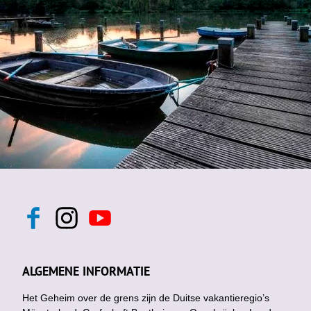
F
I
Y
a
n
o
c
s
u
e
t
t
b
a
u
ALGEMENE INFORMATIE
o
g
b
o
r
e
k
Het Geheim over de grens zijn de Duitse vakantieregio’s
a