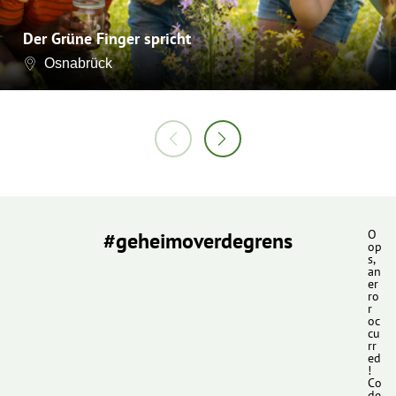
Der Grüne Finger spricht
Osnabrück
#geheimoverdegrens
O
op
s,
an
er
ro
r
oc
cu
rr
ed
!
Co
de