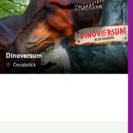
| Zoo Osnabrück
CC-BY-SA
©
Dinoversum
Osnabrück