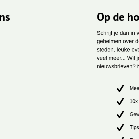
ns
Op de ho
Schrijf je dan in
geheimen over de
steden, leuke ev
veel meer... Wil 
nieuwsbrieven? 
Mee
10x 
Gew
Tips