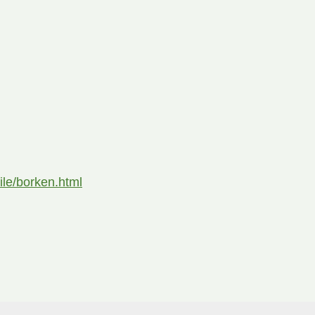
ile/borken.html
© MapTiler
© OpenStreetMap contributors