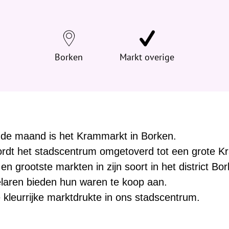
d
t
j
e
h
Borken
Markt overige
i
e
r
:
 de maand is het Krammarkt in Borken.
ordt het stadscentrum omgetoverd tot een grote K
n grootste markten in zijn soort in het district Bo
aren bieden hun waren te koop aan.
e kleurrijke marktdrukte in ons stadscentrum.