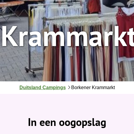
 Krammark
J
Duitsland Campings
Borkener Krammarkt
e
b
e
v
In een oogopslag
i
n