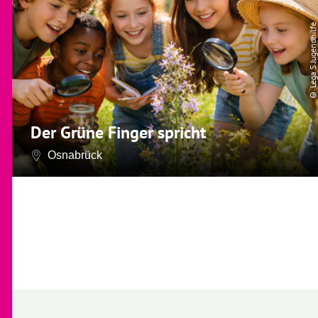
© Lega S Jugendhilfe
Der Grüne Finger spricht
Osnabrück