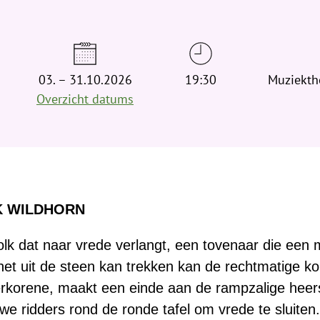
d
t
j
e
03. – 31.10.2026
h
19:30
Muziekthe
i
Overzicht datums
e
r
:
K WILDHORN
volk dat naar vrede verlangt, een tovenaar die ee
e het uit de steen kan trekken kan de rechtmatige ko
erkorene, maakt een einde aan de rampzalige heersc
uwe ridders rond de ronde tafel om vrede te sluite