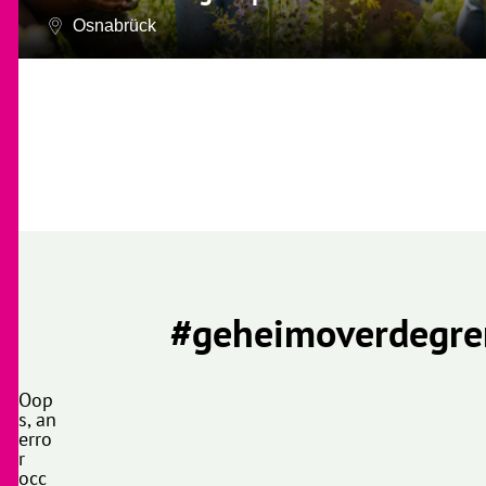
Osnabrück
#geheimoverdegre
Oop
s, an
erro
r
occ