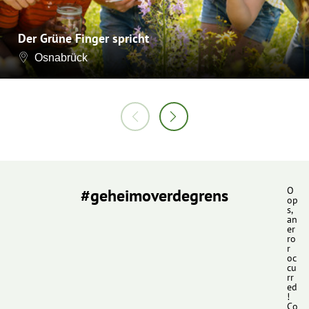
Der Grüne Finger spricht
Osnabrück
#geheimoverdegrens
O
op
s,
an
er
ro
r
oc
cu
rr
ed
!
Co