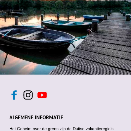
F
I
Y
a
n
o
c
s
u
e
t
t
b
a
u
ALGEMENE INFORMATIE
o
g
b
o
r
e
k
Het Geheim over de grens zijn de Duitse vakantieregio’s
a