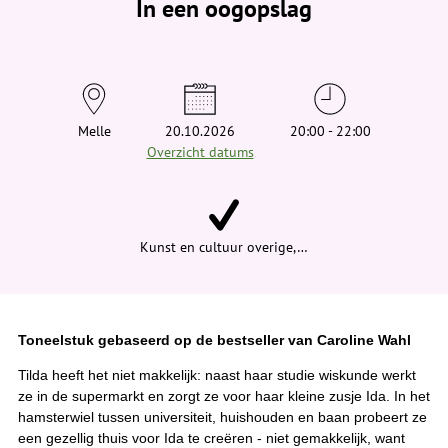
In een oogopslag
v
i
n
d
t
j
e
h
i
Melle
20.10.2026
20:00 - 22:00
e
Overzicht datums
r
:
Kunst en cultuur overige,…
Toneelstuk gebaseerd op de bestseller van Caroline Wahl
Tilda heeft het niet makkelijk: naast haar studie wiskunde werkt
ze in de supermarkt en zorgt ze voor haar kleine zusje Ida. In het
hamsterwiel tussen universiteit, huishouden en baan probeert ze
een gezellig thuis voor Ida te creëren - niet gemakkelijk, want